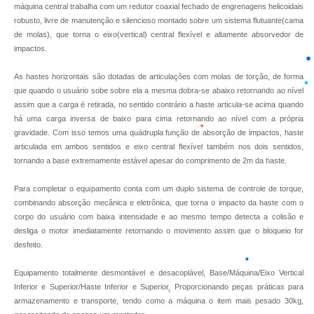
máquina central trabalha com um redutor coaxial fechado de engrenagens helicoidais
robusto, livre de manutenção e silencioso montado sobre um sistema flutuante(cama
de molas), que torna o eixo(vertical) central flexível e altamente absorvedor de
impactos.
As hastes horizontais são dotadas de articulações com molas de torção, de forma
que quando o usuário sobe sobre ela a mesma dobra-se abaixo retornando ao nível
assim que a carga é retirada, no sentido contrário a haste articula-se acima quando
há uma carga inversa de baixo para cima retornando ao nível com a própria
gravidade. Com isso temos uma quádrupla função de absorção de impactos, haste
articulada em ambos sentidos e eixo central flexível também nos dois sentidos,
tornando a base extremamente estável apesar do comprimento de 2m da haste.
Para completar o equipamento conta com um duplo sistema de controle de torque,
combinando absorção mecânica e eletrônica, que torna o impacto da haste com o
corpo do usuário com baixa intensidade e ao mesmo tempo detecta a colisão e
desliga o motor imediatamente retornando o movimento assim que o bloqueio for
desfeito.
Equipamento totalmente desmontável e desacoplável, Base/Máquina/Eixo Vertical
Inferior e Superior/Haste Inferior e Superior. Proporcionando peças práticas para
armazenamento e transporte, tendo como a máquina o item mais pesado 30kg,