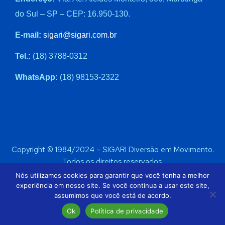
do Sul – SP – CEP: 16.950-130.
E-mail:
sigari@sigari.com.br
Tel.:
(18) 3788-0312
WhatsApp:
(18) 98153-2322
Copyright © 1984/2024 – SIGARI Diversão em Movimento.
Todos os direitos reservados.
CNPJ 39.034.780/0001-26
Política de Privacidade
Termo de Uso
LGPD
Nós utilizamos cookies para garantir que você tenha a melhor
experiência em nosso site. Se você continua a usar este site,
assumimos que você está de acordo.
Ok
Política de privacidade
Desenvolvido por –
DOS Digital Marketing Web
.