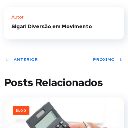
Twit
Face
Pint
Linke
ter
book
eres
dIn
Autor
t
Sigari Diversão em Movimento
ANTERIOR
PROXIMO
Posts Relacionados
BLOG